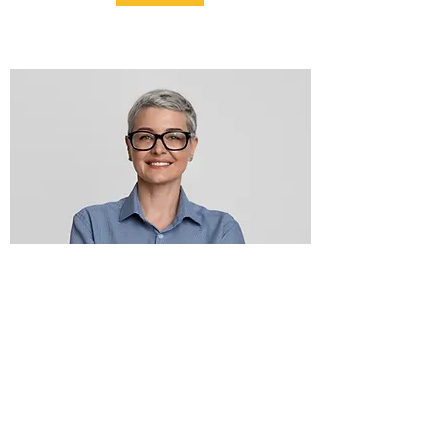
S. ALBRECHT
Leitende/r Berater/in
S. Albrecht ist einer unserer erfahrenen Profis,